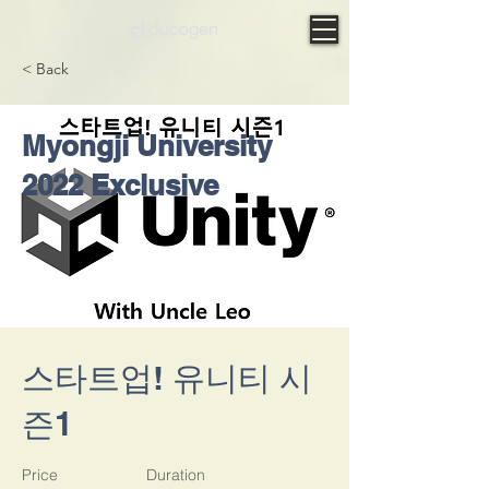
< Back
Myongji University
2022 Exclusive
스타트업! 유니티 시
즌1
Price
Duration