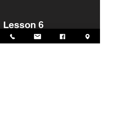
Lesson 6
Lesson 7
Contact
Tel:
02-305-5002